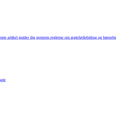
enne artikel guider dig gennem reglerne om ægtefællebidrag og børnebid
ngle