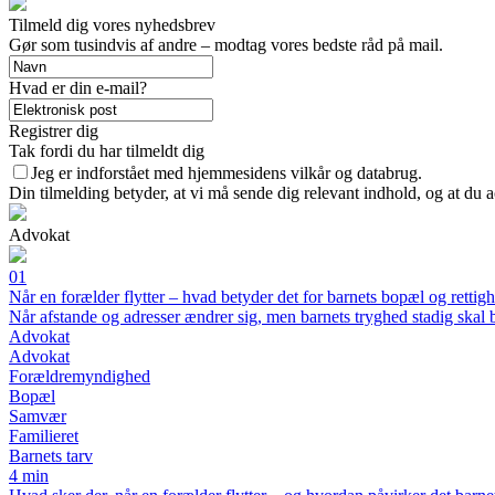
Tilmeld dig vores nyhedsbrev
Gør som tusindvis af andre – modtag vores bedste råd på mail.
Hvad er din e-mail?
Registrer dig
Tak fordi du har tilmeldt dig
Jeg er indforstået med hjemmesidens vilkår og databrug.
Din tilmelding betyder, at vi må sende dig relevant indhold, og at du a
Advokat
01
Når en forælder flytter – hvad betyder det for barnets bopæl og rettig
Når afstande og adresser ændrer sig, men barnets tryghed stadig skal 
Advokat
Advokat
Forældremyndighed
Bopæl
Samvær
Familieret
Barnets tarv
4 min