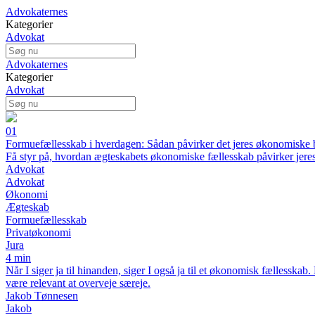
Advokaternes
Kategorier
Advokat
Advokaternes
Kategorier
Advokat
01
Formuefællesskab i hverdagen: Sådan påvirker det jeres økonomiske 
Få styr på, hvordan ægteskabets økonomiske fællesskab påvirker jere
Advokat
Advokat
Økonomi
Ægteskab
Formuefællesskab
Privatøkonomi
Jura
4 min
Når I siger ja til hinanden, siger I også ja til et økonomisk fællessk
være relevant at overveje særeje.
Jakob Tønnesen
Jakob