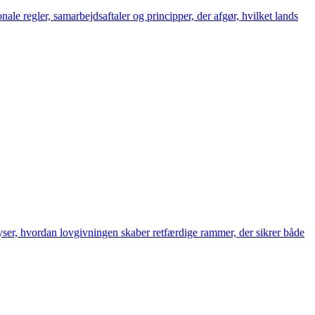
nale regler, samarbejdsaftaler og principper, der afgør, hvilket lands
lyser, hvordan lovgivningen skaber retfærdige rammer, der sikrer både