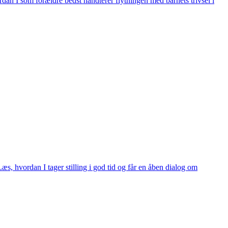
dan I som forældre bedst håndterer flytningen med barnets trivsel i
æs, hvordan I tager stilling i god tid og får en åben dialog om