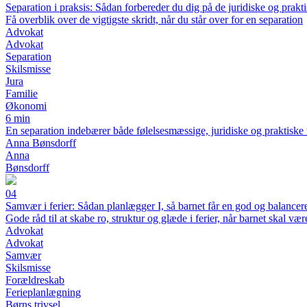
Separation i praksis: Sådan forbereder du dig på de juridiske og prakti
Få overblik over de vigtigste skridt, når du står over for en separation
Advokat
Advokat
Separation
Skilsmisse
Jura
Familie
Økonomi
6 min
En separation indebærer både følelsesmæssige, juridiske og praktiske 
Anna Bønsdorff
Anna
Bønsdorff
04
Samvær i ferier: Sådan planlægger I, så barnet får en god og balancer
Gode råd til at skabe ro, struktur og glæde i ferier, når barnet skal v
Advokat
Advokat
Samvær
Skilsmisse
Forældreskab
Ferieplanlægning
Børns trivsel