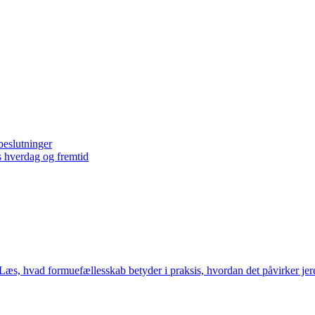
beslutninger
s hverdag og fremtid
ab. Læs, hvad formuefællesskab betyder i praksis, hvordan det påvirker j