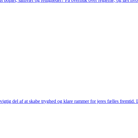
ets bopæl, samvær og rettigheder? Få overblik over reglerne, og læs hvor
gtig del af at skabe tryghed og klare rammer for jeres fælles fremtid. L