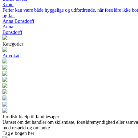
3 min
Ferier kan være både hyggelige og udfordrende, når forældre ikke bo
og far.
Anna Bønsdorff
Anna
Bønsdorff
Kategorier
Advokat
Juridisk hjælp til familiesager
Uanset om det handler om skilsmisse, forældremyndighed eller samvær, 
med respekt og omtanke.
Tag e-bogen her