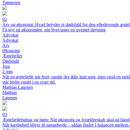
Tønnesen
02
Arv og økonomi: Hvad betyder et dødsfald for den efterlevende ægte
Få styr på økonomien, når livet tager en uventet drejning
Advokat
Advokat
Arv
Økonomi
Ægtefæller
Dødsfald
Jura
2 min
Når en ægtefælle går bort, opstår der ikke kun sorg, men også en ræk
står bedre rustet i en svær tid.
Mathias Laursen
Mathias
Laursen
03
Ægtefællebidrag og børn: Når økonomi og forældreskab skal gå hånd
Når kærlighed bliver til samarbejde – sådan finder I balancen melle