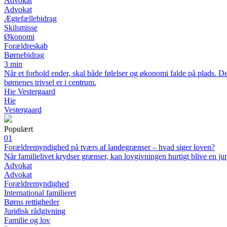
Advokat
Advokat
Ægtefællebidrag
Skilsmisse
Økonomi
Forældreskab
Børnebidrag
3 min
Når et forhold ender, skal både følelser og økonomi falde på plads. D
børnenes trivsel er i centrum.
Hie Vestergaard
Hie
Vestergaard
Populært
01
Forældremyndighed på tværs af landegrænser – hvad siger loven?
Når familielivet krydser grænser, kan lovgivningen hurtigt blive en ju
Advokat
Advokat
Forældremyndighed
International familieret
Børns rettigheder
Juridisk rådgivning
Familie og lov