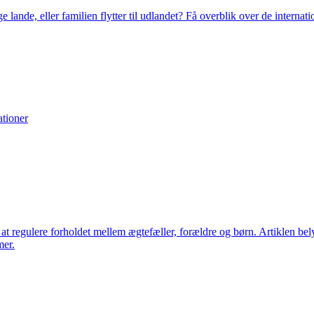
ande, eller familien flytter til udlandet? Få overblik over de internatio
ationer
 at regulere forholdet mellem ægtefæller, forældre og børn. Artiklen be
mer.