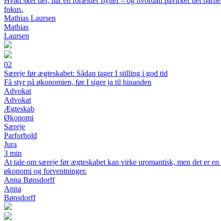
Hvad sker der, når en forælder flytter – og hvordan påvirker det barn
fokus.
Mathias Laursen
Mathias
Laursen
02
Særeje før ægteskabet: Sådan tager I stilling i god tid
Få styr på økonomien, før I siger ja til hinanden
Advokat
Advokat
Ægteskab
Økonomi
Særeje
Parforhold
Jura
3 min
At tale om særeje før ægteskabet kan virke uromantisk, men det er en vi
økonomi og forventninger.
Anna Bønsdorff
Anna
Bønsdorff