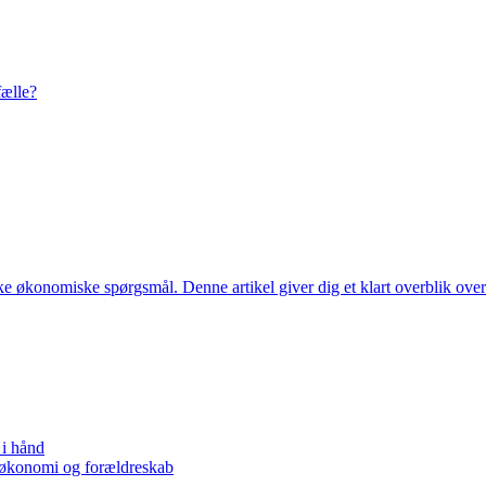
fælle?
ke økonomiske spørgsmål. Denne artikel giver dig et klart overblik over
 i hånd
m økonomi og forældreskab