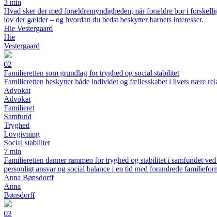
3 min
Hvad sker der med forældremyndigheden, når forældre bor i forskellige l
lov der gælder – og hvordan du bedst beskytter barnets interesser.
Hie Vestergaard
Hie
Vestergaard
02
Familieretten som grundlag for tryghed og social stabilitet
Familieretten beskytter både individet og fællesskabet i livets nære rel
Advokat
Advokat
Familieret
Samfund
Tryghed
Lovgivning
Social stabilitet
7 min
Familieretten danner rammen for tryghed og stabilitet i samfundet ved
personligt ansvar og social balance i en tid med forandrede familiefor
Anna Bønsdorff
Anna
Bønsdorff
03