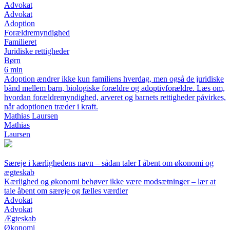
Advokat
Advokat
Adoption
Forældremyndighed
Familieret
Juridiske rettigheder
Børn
6 min
Adoption ændrer ikke kun familiens hverdag, men også de juridiske
bånd mellem barn, biologiske forældre og adoptivforældre. Læs om,
hvordan forældremyndighed, arveret og barnets rettigheder påvirkes,
når adoptionen træder i kraft.
Mathias Laursen
Mathias
Laursen
Særeje i kærlighedens navn – sådan taler I åbent om økonomi og
ægteskab
Kærlighed og økonomi behøver ikke være modsætninger – lær at
tale åbent om særeje og fælles værdier
Advokat
Advokat
Ægteskab
Økonomi