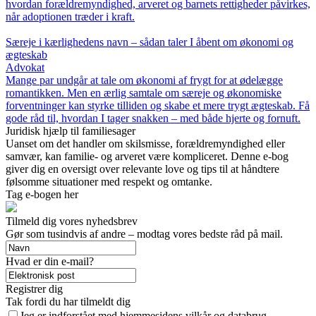
hvordan forældremyndighed, arveret og barnets rettigheder påvirkes,
når adoptionen træder i kraft.
Særeje i kærlighedens navn – sådan taler I åbent om økonomi og
ægteskab
Advokat
Mange par undgår at tale om økonomi af frygt for at ødelægge
romantikken. Men en ærlig samtale om særeje og økonomiske
forventninger kan styrke tilliden og skabe et mere trygt ægteskab. Få
gode råd til, hvordan I tager snakken – med både hjerte og fornuft.
Juridisk hjælp til familiesager
Uanset om det handler om skilsmisse, forældremyndighed eller
samvær, kan familie- og arveret være kompliceret. Denne e-bog
giver dig en oversigt over relevante love og tips til at håndtere
følsomme situationer med respekt og omtanke.
Tag e-bogen her
Tilmeld dig vores nyhedsbrev
Gør som tusindvis af andre – modtag vores bedste råd på mail.
Hvad er din e-mail?
Registrer dig
Tak fordi du har tilmeldt dig
Jeg er indforstået med hjemmesidens vilkår og databrug.