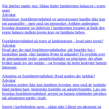
Når følelser møder jura: Sådan finder familieretten balancen i svære
sager
Advokat
Skilsmisser, forældremyndighed og samværssager handler ikke kun
om paragraffer – men også om mennesker. Artiklen undersøger,
hvordan dommere og rådgivere i familieretten forsøger at finde den
svære balance mellem lovens krav og familiens behov.
Forældremyndighed på tværs af landegrænser – hvad siger loven?
Advokat
Hvad sker der med forældremyndigheden, når forældre bor i
forskellige lande, eller familien flytter til udlandet? Få overblik over
de internationale regler, samarbejdsaftaler og principper, der afgør,
hvilket lands lov der gælder – og hvordan du bedst beskytter barnets
interesser.
Adoption og forældremyndighed: Hvad ændres der juridisk?
Advokat
Adoption ændrer ikke kun familiens hverdag, men også de juridiske
bånd mellem barn, biologiske forældre og adoptivforældre. Læs om,
hvordan forældremyndighed, arveret og barnets rettigheder påvirkes,
når adoptionen træder i kraft.
Særeje i kærlighedens navn – sådan taler I åbent om økonomi og