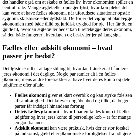
det handler også om at skabe et fælles liv, hvor økonomien spiller en
central rolle. Mange ægtefæller opdager først, hvor komplekst det
kan være at have fælles økonomi, når uforudsete situationer opstår:
sygdom, skilsmisse eller dødsfald. Derfor er det vigtigt at planlægge
økonomien med både tillid og juridisk tryghed for øje. Her får du en
guide til, hvordan ægtefæller bedst kan tilrettelægge deres økonomi,
så den både fungerer i hverdagen og beskytter jer på lang sigt.
Fælles eller adskilt økonomi – hvad
passer jer bedst?
Det første skridt er at tage stilling til, hvordan I ønsker at håndtere
jeres økonomi i det daglige. Nogle par samler alt i én fælles
økonomi, mens andre foretrækker at have hver deres konto og dele
udgifterne efter aftale.
Fælles økonomi
giver et klart overblik og kan styrke følelsen
af samhørighed. Det kræver dog åbenhed og tillid, da begge
parter får indsigt i hinandens forbrug.
Delvis fælles økonomi
– hvor I har en fælles konto til fælles
udgifter og hver jeres konto til personlige køb – er for mange
en god balance.
Adskilt økonomi
kan være praktisk, hvis der er stor forskel
på indkomst, gæld eller økonomiske forpligtelser fra tidligere