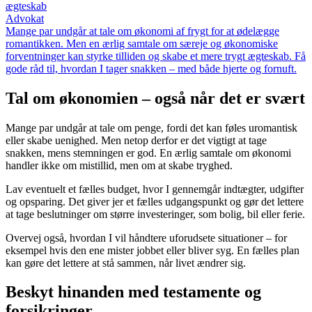
ægteskab
Advokat
Mange par undgår at tale om økonomi af frygt for at ødelægge
romantikken. Men en ærlig samtale om særeje og økonomiske
forventninger kan styrke tilliden og skabe et mere trygt ægteskab. Få
gode råd til, hvordan I tager snakken – med både hjerte og fornuft.
Tal om økonomien – også når det er svært
Mange par undgår at tale om penge, fordi det kan føles uromantisk
eller skabe uenighed. Men netop derfor er det vigtigt at tage
snakken, mens stemningen er god. En ærlig samtale om økonomi
handler ikke om mistillid, men om at skabe tryghed.
Lav eventuelt et fælles budget, hvor I gennemgår indtægter, udgifter
og opsparing. Det giver jer et fælles udgangspunkt og gør det lettere
at tage beslutninger om større investeringer, som bolig, bil eller ferie.
Overvej også, hvordan I vil håndtere uforudsete situationer – for
eksempel hvis den ene mister jobbet eller bliver syg. En fælles plan
kan gøre det lettere at stå sammen, når livet ændrer sig.
Beskyt hinanden med testamente og
forsikringer