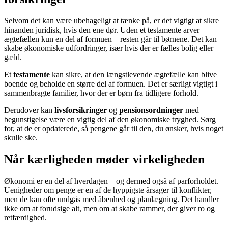
Selvom det kan være ubehageligt at tænke på, er det vigtigt at sikre
hinanden juridisk, hvis den ene dør. Uden et testamente arver
ægtefællen kun en del af formuen – resten går til børnene. Det kan
skabe økonomiske udfordringer, især hvis der er fælles bolig eller
gæld.
Et
testamente
kan sikre, at den længstlevende ægtefælle kan blive
boende og beholde en større del af formuen. Det er særligt vigtigt i
sammenbragte familier, hvor der er børn fra tidligere forhold.
Derudover kan
livsforsikringer
og
pensionsordninger
med
begunstigelse være en vigtig del af den økonomiske tryghed. Sørg
for, at de er opdaterede, så pengene går til den, du ønsker, hvis noget
skulle ske.
Når kærligheden møder virkeligheden
Økonomi er en del af hverdagen – og dermed også af parforholdet.
Uenigheder om penge er en af de hyppigste årsager til konflikter,
men de kan ofte undgås med åbenhed og planlægning. Det handler
ikke om at forudsige alt, men om at skabe rammer, der giver ro og
retfærdighed.