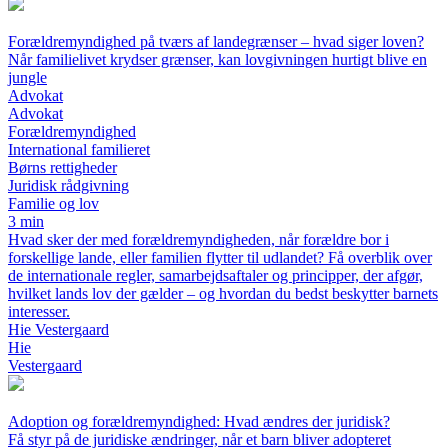
Forældremyndighed på tværs af landegrænser – hvad siger loven?
Når familielivet krydser grænser, kan lovgivningen hurtigt blive en
jungle
Advokat
Advokat
Forældremyndighed
International familieret
Børns rettigheder
Juridisk rådgivning
Familie og lov
3 min
Hvad sker der med forældremyndigheden, når forældre bor i
forskellige lande, eller familien flytter til udlandet? Få overblik over
de internationale regler, samarbejdsaftaler og principper, der afgør,
hvilket lands lov der gælder – og hvordan du bedst beskytter barnets
interesser.
Hie Vestergaard
Hie
Vestergaard
Adoption og forældremyndighed: Hvad ændres der juridisk?
Få styr på de juridiske ændringer, når et barn bliver adopteret