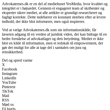
Advokaternes.dk er en del af mediehuset YesMedia, hvor kvalitet og
integritet er i højsædet. Gennem et engageret team af skribenter og
eksperter sikrer mediet, at alle artikler er grundigt researcheret og
fagligt korrekte. Dette indebærer en konstant stræben efter at levere
indhold, der ikke blot informerer, men også inspirerer.
Ved at vælge Advokaternes.dk som sin informationskilde, får
læseren adgang til en verden af juridisk viden, der kan bidrage til en
bedre forståelse af advokatfaget og dets betydning. Mediet er ikke
blot en kilde til information, men et redskab til empowerment, der
gør det muligt for alle at tage del i samtalen om jura og
retssikkerhed.
Del og spred varme
X
Facebook
Instagram
LinkedIn
YouTube
Pinterest
TikTok
Mail
RSS
Mød os
Få hjælp