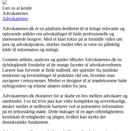
Lær os at kende
Advokaternes
Advokaternes
Advokaternes.dk er en platform dedikeret til at bringe relevante og
oplysende artikler om advokatfaget til både professionelle og
interesserede borgere. Med et klart fokus på at formidle viden om
jura og advokatpraksis, stræber mediet efter at være en pålidelig
kilde til information og indsigt.
Gennem artikler, analyser og guides tilbyder Advokaternes.dk en
dybdegående forståelse af de mange facetter af advokatverdenen.
Læsere kan forvente at finde indhold, der spænder fra juridiske
tendenser og lovændringer til praktiske råd om, hvordan man
navigerer i retssystemet. Mediet er designet til at imødekomme både
nybegyndere og erfarne aktører inden for jura.
Advokaternes.dk eksisterer for at skabe en bro mellem advokater og
samfundet. I en tid hvor jura kan virke komplekst og uoverskueligt,
ønsker mediet at nedbryde barrierer ved at præsentere information
på en letforståelig måde. Dette bidrager til en øget offentlighedens
kendskab til rettigheder og pligter, hvilket kan styrke det
demokratiske fundament.