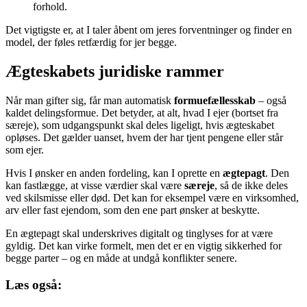
forhold.
Det vigtigste er, at I taler åbent om jeres forventninger og finder en
model, der føles retfærdig for jer begge.
Ægteskabets juridiske rammer
Når man gifter sig, får man automatisk
formuefællesskab
– også
kaldet delingsformue. Det betyder, at alt, hvad I ejer (bortset fra
særeje), som udgangspunkt skal deles ligeligt, hvis ægteskabet
opløses. Det gælder uanset, hvem der har tjent pengene eller står
som ejer.
Hvis I ønsker en anden fordeling, kan I oprette en
ægtepagt
. Den
kan fastlægge, at visse værdier skal være
særeje
, så de ikke deles
ved skilsmisse eller død. Det kan for eksempel være en virksomhed,
arv eller fast ejendom, som den ene part ønsker at beskytte.
En ægtepagt skal underskrives digitalt og tinglyses for at være
gyldig. Det kan virke formelt, men det er en vigtig sikkerhed for
begge parter – og en måde at undgå konflikter senere.
Læs også: