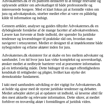
Advokaternes.dk er en platform dedikeret til at bringe relevante og
oplysende artikler om advokatfaget til både professionelle og
interesserede borgere. Med et klart fokus på at formidle viden om
jura og advokatpraksis, stræber mediet efter at være en pålidelig
kilde til information og indsigt.
Gennem artikler, analyser og guides tilbyder Advokaternes.dk en
dybdegående forståelse af de mange facetter af advokatverdenen.
Læsere kan forvente at finde indhold, der spænder fra juridiske
tendenser og lovændringer til praktiske råd om, hvordan man
navigerer i retssystemet. Mediet er designet til at imødekomme både
nybegyndere og erfarne aktører inden for jura.
Advokaternes.dk eksisterer for at skabe en bro mellem advokater og
samfundet. I en tid hvor jura kan virke komplekst og uoverskueligt,
ønsker mediet at nedbryde barrierer ved at præsentere information
på en letforståelig måde. Dette bidrager til en øget offentlighedens
kendskab til rettigheder og pligter, hvilket kan styrke det
demokratiske fundament.
I takt med samfundets udvikling er det vigtigt for Advokaternes.dk
at holde sig ajour med de nyeste juridiske tendenser og debatter.
Mediet arbejder aktivt på at opdatere sit indhold, så læserne altid får
den mest aktuelle og relevante information. Dette sikrer, at mediet
forbliver en troværdig aktør i formidlingen af juridisk viden.