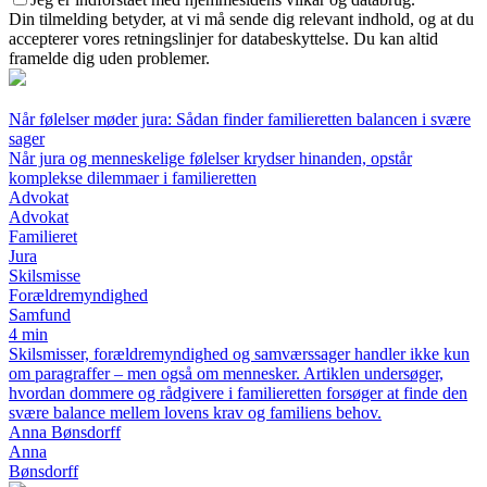
Din tilmelding betyder, at vi må sende dig relevant indhold, og at du
accepterer vores retningslinjer for databeskyttelse. Du kan altid
framelde dig uden problemer.
Når følelser møder jura: Sådan finder familieretten balancen i svære
sager
Når jura og menneskelige følelser krydser hinanden, opstår
komplekse dilemmaer i familieretten
Advokat
Advokat
Familieret
Jura
Skilsmisse
Forældremyndighed
Samfund
4 min
Skilsmisser, forældremyndighed og samværssager handler ikke kun
om paragraffer – men også om mennesker. Artiklen undersøger,
hvordan dommere og rådgivere i familieretten forsøger at finde den
svære balance mellem lovens krav og familiens behov.
Anna Bønsdorff
Anna
Bønsdorff