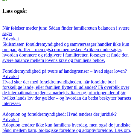
Læs også:
Når følelser møder jura: Sådan finder familieretten balancen i svære
sager
Advokat
Skilsmisser, forældremyndighed og samværssager handler ikke kun
om paragraffer – men også om mennesker. Artiklen undersøger,
hvordan dommere og rådgivere i familieretten forsøger at finde den
svære balance mellem lovens krav og familiens behov.
Forældremyndighed på tværs af landegrænser – hvad siger loven?
Advokat
Hvad sker der med forældremyndigheden, når forældre bor i
forskellige lande, eller familien flytter til udlandet? Få overblik over
de internationale regler, samarbejdsaftaler og principper, der afgør,
hvilket lands lov der gælder – og hvordan du bedst beskytter barnets
interesser.
Adoption og forældremyndighed: Hvad ændres der juridisk?
Advokat
Adoption ændrer ikke kun familiens hverdag, men også de juridiske
bånd mellem barn, biologiske forældre og adoptivforældre. Læs om,