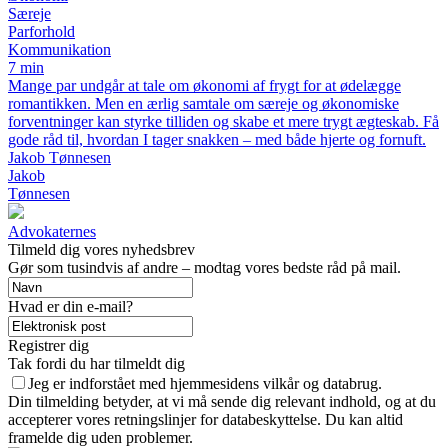
Særeje
Parforhold
Kommunikation
7 min
Mange par undgår at tale om økonomi af frygt for at ødelægge
romantikken. Men en ærlig samtale om særeje og økonomiske
forventninger kan styrke tilliden og skabe et mere trygt ægteskab. Få
gode råd til, hvordan I tager snakken – med både hjerte og fornuft.
Jakob Tønnesen
Jakob
Tønnesen
Advokaternes
Tilmeld dig vores nyhedsbrev
Gør som tusindvis af andre – modtag vores bedste råd på mail.
Hvad er din e-mail?
Registrer dig
Tak fordi du har tilmeldt dig
Jeg er indforstået med hjemmesidens vilkår og databrug.
Din tilmelding betyder, at vi må sende dig relevant indhold, og at du
accepterer vores retningslinjer for databeskyttelse. Du kan altid
framelde dig uden problemer.