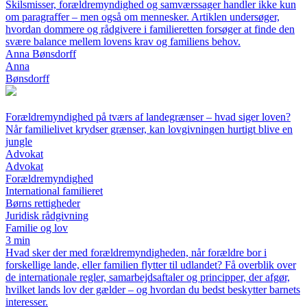
Skilsmisser, forældremyndighed og samværssager handler ikke kun
om paragraffer – men også om mennesker. Artiklen undersøger,
hvordan dommere og rådgivere i familieretten forsøger at finde den
svære balance mellem lovens krav og familiens behov.
Anna Bønsdorff
Anna
Bønsdorff
Forældremyndighed på tværs af landegrænser – hvad siger loven?
Når familielivet krydser grænser, kan lovgivningen hurtigt blive en
jungle
Advokat
Advokat
Forældremyndighed
International familieret
Børns rettigheder
Juridisk rådgivning
Familie og lov
3 min
Hvad sker der med forældremyndigheden, når forældre bor i
forskellige lande, eller familien flytter til udlandet? Få overblik over
de internationale regler, samarbejdsaftaler og principper, der afgør,
hvilket lands lov der gælder – og hvordan du bedst beskytter barnets
interesser.