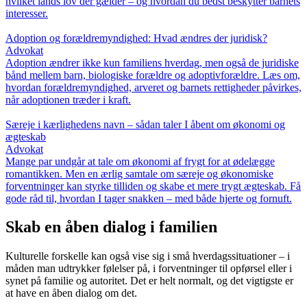
hvilket lands lov der gælder – og hvordan du bedst beskytter barnets
interesser.
Adoption og forældremyndighed: Hvad ændres der juridisk?
Advokat
Adoption ændrer ikke kun familiens hverdag, men også de juridiske
bånd mellem barn, biologiske forældre og adoptivforældre. Læs om,
hvordan forældremyndighed, arveret og barnets rettigheder påvirkes,
når adoptionen træder i kraft.
Særeje i kærlighedens navn – sådan taler I åbent om økonomi og
ægteskab
Advokat
Mange par undgår at tale om økonomi af frygt for at ødelægge
romantikken. Men en ærlig samtale om særeje og økonomiske
forventninger kan styrke tilliden og skabe et mere trygt ægteskab. Få
gode råd til, hvordan I tager snakken – med både hjerte og fornuft.
Skab en åben dialog i familien
Kulturelle forskelle kan også vise sig i små hverdagssituationer – i
måden man udtrykker følelser på, i forventninger til opførsel eller i
synet på familie og autoritet. Det er helt normalt, og det vigtigste er
at have en åben dialog om det.