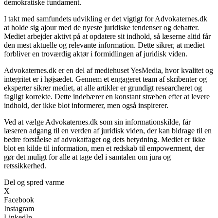
demokratiske fundament.
I takt med samfundets udvikling er det vigtigt for Advokaternes.dk
at holde sig ajour med de nyeste juridiske tendenser og debatter.
Mediet arbejder aktivt på at opdatere sit indhold, så læserne altid får
den mest aktuelle og relevante information. Dette sikrer, at mediet
forbliver en troværdig aktør i formidlingen af juridisk viden.
Advokaternes.dk er en del af mediehuset YesMedia, hvor kvalitet og
integritet er i højsædet. Gennem et engageret team af skribenter og
eksperter sikrer mediet, at alle artikler er grundigt researcheret og
fagligt korrekte. Dette indebærer en konstant stræben efter at levere
indhold, der ikke blot informerer, men også inspirerer.
Ved at vælge Advokaternes.dk som sin informationskilde, får
læseren adgang til en verden af juridisk viden, der kan bidrage til en
bedre forståelse af advokatfaget og dets betydning. Mediet er ikke
blot en kilde til information, men et redskab til empowerment, der
gør det muligt for alle at tage del i samtalen om jura og
retssikkerhed.
Del og spred varme
X
Facebook
Instagram
LinkedIn