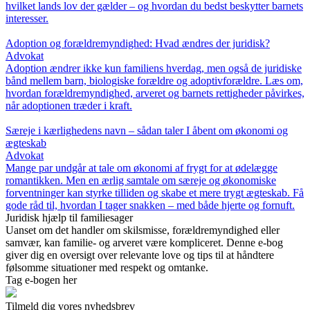
hvilket lands lov der gælder – og hvordan du bedst beskytter barnets
interesser.
Adoption og forældremyndighed: Hvad ændres der juridisk?
Advokat
Adoption ændrer ikke kun familiens hverdag, men også de juridiske
bånd mellem barn, biologiske forældre og adoptivforældre. Læs om,
hvordan forældremyndighed, arveret og barnets rettigheder påvirkes,
når adoptionen træder i kraft.
Særeje i kærlighedens navn – sådan taler I åbent om økonomi og
ægteskab
Advokat
Mange par undgår at tale om økonomi af frygt for at ødelægge
romantikken. Men en ærlig samtale om særeje og økonomiske
forventninger kan styrke tilliden og skabe et mere trygt ægteskab. Få
gode råd til, hvordan I tager snakken – med både hjerte og fornuft.
Juridisk hjælp til familiesager
Uanset om det handler om skilsmisse, forældremyndighed eller
samvær, kan familie- og arveret være kompliceret. Denne e-bog
giver dig en oversigt over relevante love og tips til at håndtere
følsomme situationer med respekt og omtanke.
Tag e-bogen her
Tilmeld dig vores nyhedsbrev