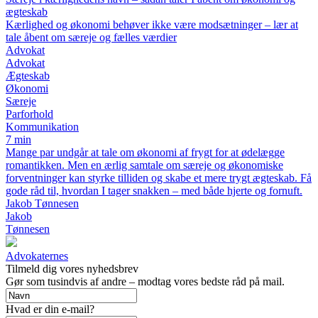
ægteskab
Kærlighed og økonomi behøver ikke være modsætninger – lær at
tale åbent om særeje og fælles værdier
Advokat
Advokat
Ægteskab
Økonomi
Særeje
Parforhold
Kommunikation
7 min
Mange par undgår at tale om økonomi af frygt for at ødelægge
romantikken. Men en ærlig samtale om særeje og økonomiske
forventninger kan styrke tilliden og skabe et mere trygt ægteskab. Få
gode råd til, hvordan I tager snakken – med både hjerte og fornuft.
Jakob Tønnesen
Jakob
Tønnesen
Advokaternes
Tilmeld dig vores nyhedsbrev
Gør som tusindvis af andre – modtag vores bedste råd på mail.
Hvad er din e-mail?