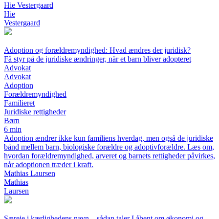
Hie Vestergaard
Hie
Vestergaard
Adoption og forældremyndighed: Hvad ændres der juridisk?
Få styr på de juridiske ændringer, når et barn bliver adopteret
Advokat
Advokat
Adoption
Forældremyndighed
Familieret
Juridiske rettigheder
Børn
6 min
Adoption ændrer ikke kun familiens hverdag, men også de juridiske
bånd mellem barn, biologiske forældre og adoptivforældre. Læs om,
hvordan forældremyndighed, arveret og barnets rettigheder påvirkes,
når adoptionen træder i kraft.
Mathias Laursen
Mathias
Laursen
Særeje i kærlighedens navn – sådan taler I åbent om økonomi og