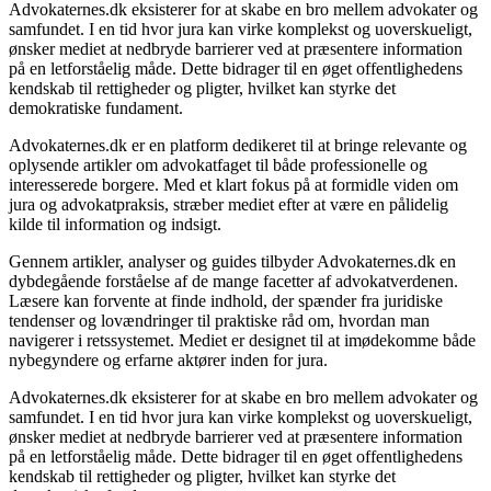
Advokaternes.dk eksisterer for at skabe en bro mellem advokater og
samfundet. I en tid hvor jura kan virke komplekst og uoverskueligt,
ønsker mediet at nedbryde barrierer ved at præsentere information
på en letforståelig måde. Dette bidrager til en øget offentlighedens
kendskab til rettigheder og pligter, hvilket kan styrke det
demokratiske fundament.
Advokaternes.dk er en platform dedikeret til at bringe relevante og
oplysende artikler om advokatfaget til både professionelle og
interesserede borgere. Med et klart fokus på at formidle viden om
jura og advokatpraksis, stræber mediet efter at være en pålidelig
kilde til information og indsigt.
Gennem artikler, analyser og guides tilbyder Advokaternes.dk en
dybdegående forståelse af de mange facetter af advokatverdenen.
Læsere kan forvente at finde indhold, der spænder fra juridiske
tendenser og lovændringer til praktiske råd om, hvordan man
navigerer i retssystemet. Mediet er designet til at imødekomme både
nybegyndere og erfarne aktører inden for jura.
Advokaternes.dk eksisterer for at skabe en bro mellem advokater og
samfundet. I en tid hvor jura kan virke komplekst og uoverskueligt,
ønsker mediet at nedbryde barrierer ved at præsentere information
på en letforståelig måde. Dette bidrager til en øget offentlighedens
kendskab til rettigheder og pligter, hvilket kan styrke det