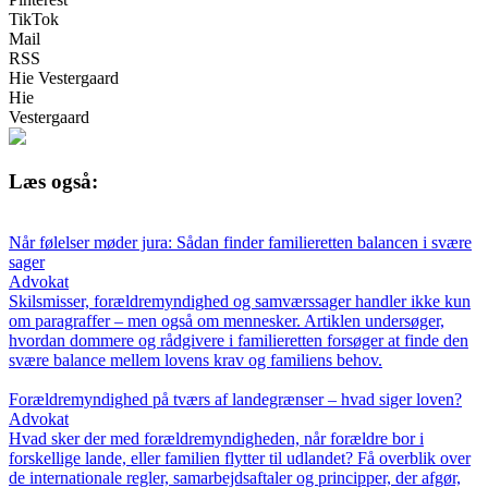
TikTok
Mail
RSS
Hie Vestergaard
Hie
Vestergaard
Læs også:
Når følelser møder jura: Sådan finder familieretten balancen i svære
sager
Advokat
Skilsmisser, forældremyndighed og samværssager handler ikke kun
om paragraffer – men også om mennesker. Artiklen undersøger,
hvordan dommere og rådgivere i familieretten forsøger at finde den
svære balance mellem lovens krav og familiens behov.
Forældremyndighed på tværs af landegrænser – hvad siger loven?
Advokat
Hvad sker der med forældremyndigheden, når forældre bor i
forskellige lande, eller familien flytter til udlandet? Få overblik over
de internationale regler, samarbejdsaftaler og principper, der afgør,