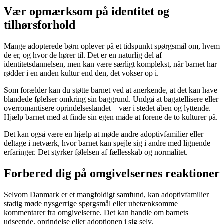
Vær opmærksom på identitet og
tilhørsforhold
Mange adopterede børn oplever på et tidspunkt spørgsmål om, hvem
de er, og hvor de hører til. Det er en naturlig del af
identitetsdannelsen, men kan være særligt komplekst, når barnet har
rødder i en anden kultur end den, det vokser op i.
Som forælder kan du støtte barnet ved at anerkende, at det kan have
blandede følelser omkring sin baggrund. Undgå at bagatellisere eller
overromantisere oprindelseslandet – vær i stedet åben og lyttende.
Hjælp barnet med at finde sin egen måde at forene de to kulturer på.
Det kan også være en hjælp at møde andre adoptivfamilier eller
deltage i netværk, hvor barnet kan spejle sig i andre med lignende
erfaringer. Det styrker følelsen af fællesskab og normalitet.
Forbered dig på omgivelsernes reaktioner
Selvom Danmark er et mangfoldigt samfund, kan adoptivfamilier
stadig møde nysgerrige spørgsmål eller ubetænksomme
kommentarer fra omgivelserne. Det kan handle om barnets
udseende, oprindelse eller adoptionen i sig selv.