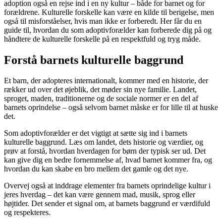
adoption også en rejse ind i en ny kultur – både for barnet og for
forældrene. Kulturelle forskelle kan være en kilde til berigelse, men
også til misforståelser, hvis man ikke er forberedt. Her får du en
guide til, hvordan du som adoptivforælder kan forberede dig på og
håndtere de kulturelle forskelle på en respektfuld og tryg måde.
Forstå barnets kulturelle baggrund
Et barn, der adopteres internationalt, kommer med en historie, der
rækker ud over det øjeblik, det møder sin nye familie. Landet,
sproget, maden, traditionerne og de sociale normer er en del af
barnets oprindelse – også selvom barnet måske er for lille til at huske
det.
Som adoptivforælder er det vigtigt at sætte sig ind i barnets
kulturelle baggrund. Læs om landet, dets historie og værdier, og
prøv at forstå, hvordan hverdagen for børn der typisk ser ud. Det
kan give dig en bedre fornemmelse af, hvad barnet kommer fra, og
hvordan du kan skabe en bro mellem det gamle og det nye.
Overvej også at inddrage elementer fra barnets oprindelige kultur i
jeres hverdag – det kan være gennem mad, musik, sprog eller
højtider. Det sender et signal om, at barnets baggrund er værdifuld
og respekteres.