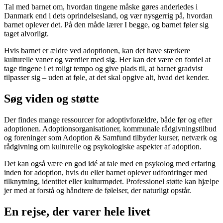
Tal med barnet om, hvordan tingene måske gøres anderledes i
Danmark end i dets oprindelsesland, og vær nysgerrig på, hvordan
barnet oplever det. På den måde lærer I begge, og barnet føler sig
taget alvorligt.
Hvis barnet er ældre ved adoptionen, kan det have stærkere
kulturelle vaner og værdier med sig. Her kan det være en fordel at
tage tingene i et roligt tempo og give plads til, at barnet gradvist
tilpasser sig – uden at føle, at det skal opgive alt, hvad det kender.
Søg viden og støtte
Der findes mange ressourcer for adoptivforældre, både før og efter
adoptionen. Adoptionsorganisationer, kommunale rådgivningstilbud
og foreninger som Adoption & Samfund tilbyder kurser, netværk og
rådgivning om kulturelle og psykologiske aspekter af adoption.
Det kan også være en god idé at tale med en psykolog med erfaring
inden for adoption, hvis du eller barnet oplever udfordringer med
tilknytning, identitet eller kulturmødet. Professionel støtte kan hjælpe
jer med at forstå og håndtere de følelser, der naturligt opstår.
En rejse, der varer hele livet