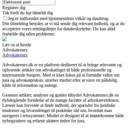
Registrer dig
Tak fordi du har tilmeldt dig
Jeg er indforstået med hjemmesidens vilkår og databrug.
Din tilmelding betyder, at vi må sende dig relevant indhold, og at du
accepterer vores retningslinjer for databeskyttelse. Du kan altid
framelde dig uden problemer.
Lær os at kende
Advokaternes
Advokaternes
Advokaternes.dk er en platform dedikeret til at bringe relevante og
oplysende artikler om advokatfaget til både professionelle og
interesserede borgere. Med et klart fokus på at formidle viden om
jura og advokatpraksis, stræber mediet efter at være en pålidelig
kilde til information og indsigt.
Gennem artikler, analyser og guides tilbyder Advokaternes.dk en
dybdegående forståelse af de mange facetter af advokatverdenen.
Læsere kan forvente at finde indhold, der spænder fra juridiske
tendenser og lovændringer til praktiske råd om, hvordan man
navigerer i retssystemet. Mediet er designet til at imødekomme både
nybegyndere og erfarne aktører inden for jura.