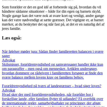
Som forælder er det en god idé at forberede sig på, hvordan du vil
håndtere sådanne situationer – både for din egen og barnets skyld.
Nogle gange kan det være nok at svare kort og venligt, andre gange
kan det være nødvendigt at sætte grænser. Det vigtigste er, at barnet
mærker, at du beskytter det og står fast på, at det er en naturlig del af
jeres familie.
Læs også:
Når følelser møder jura: Sådan finder familieretten balancen i svære
sager
Advokat
Skilsmisser, forældremyndighed og samværssager handler ikke kun
om paragraffer – men også om mennesker. Artiklen undersøger,
hvordan dommere og rådgivere i familieretten forsøger at finde den
svære balance mellem lovens krav og familiens behov.
Forældremyndighed på tværs af landegrænser – hvad siger loven?
Advokat
Hvad sker der med forældremyndigheden, når forældre bor i
forskellige lande, eller familien flytter til udlandet? Få overblik over
de internationale regler, samarbejdsaftaler og principper, der afgør,